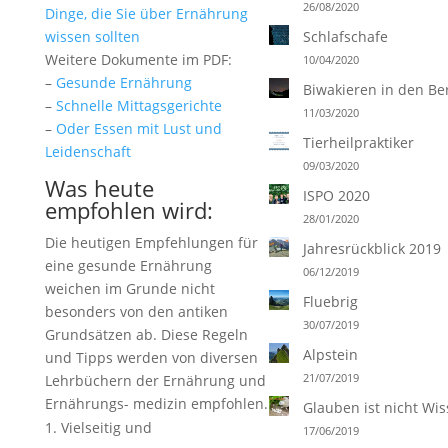
26/08/2020
Dinge, die Sie über Ernährung
wissen sollten
Schlafschafe
Weitere Dokumente im PDF:
10/04/2020
–
Gesunde Ernährung
Biwakieren in den Be
–
Schnelle Mittagsgerichte
11/03/2020
–
Oder Essen mit Lust und
Tierheilpraktiker
Leidenschaft
09/03/2020
Was heute
ISPO 2020
empfohlen wird:
28/01/2020
Die heutigen Empfehlungen für
Jahresrückblick 2019
eine gesunde Ernährung
06/12/2019
weichen im Grunde nicht
Fluebrig
besonders von den antiken
30/07/2019
Grundsätzen ab. Diese Regeln
Alpstein
und Tipps werden von diversen
21/07/2019
Lehrbüchern der Ernährung und
Ernährungs- medizin empfohlen.
Glauben ist nicht Wi
Vielseitig und
17/06/2019