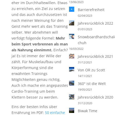
13/06/2023
eher im Durchhaltewillen. Etwas
zu erreichen, ein Ziel zu setzen
Barrierefreiheit
und das auch durchzusetzen ist
02/04/2023
nach meiner Meinung für den
Jahresrückblick 2022
Geist mehr wert als das Training
01/01/2023
selber. Wer abnehmen will
Snowboardhardschale
verfolgt folgende Formel:
Mehr
chuh
beim Sport verbrennen als man
16/03/2022
als Nahrung einnimmt.
Einfach?
ja! Es ist immer der Wille der
Jahresrückblick 2021
zählt. Für Muskelaufbau und
31/12/2021
Körperformung sind die
Von OR zu Scott
erwähnten Trainings
14/11/2021
Möglichkeiten genau richtig.
360° ist die Welt
Auch ich mache ein angepasstes
19/05/2021
Cardio-Training um beim
Klettern besser zu werden.
Jahresrückblick 2020
31/12/2020
Eins der besten Infos über
Biwak Time
Ernährung im PDF:
50 einfache