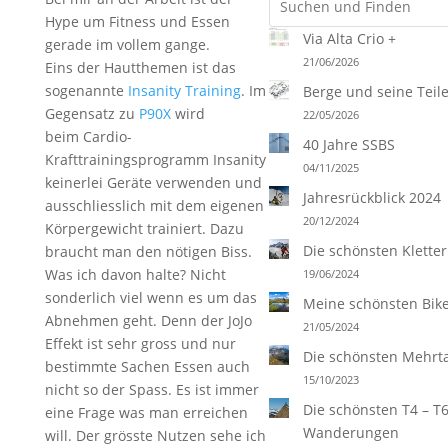
Hype um Fitness und Essen
Via Alta Crio +
gerade im vollem gange.
21/06/2026
Eins der Hautthemen ist das
sogenannte
Insanity Training
. Im
Berge und seine Teil
Gegensatz zu
P90X
wird
22/05/2026
beim Cardio-
40 Jahre SSBS
Krafttrainingsprogramm Insanity
04/11/2025
keinerlei Geräte verwenden und
Jahresrückblick 2024
ausschliesslich mit dem eigenen
20/12/2024
Körpergewicht trainiert. Dazu
Die schönsten Klette
braucht man den nötigen Biss.
Was ich davon halte? Nicht
19/06/2024
sonderlich viel wenn es um das
Meine schönsten Bik
Abnehmen geht. Denn der JoJo
21/05/2024
Effekt ist sehr gross und nur
Die schönsten Mehrt
bestimmte Sachen Essen auch
15/10/2023
nicht so der Spass. Es ist immer
Die schönsten T4 – T
eine Frage was man erreichen
Wanderungen
will. Der grösste Nutzen sehe ich