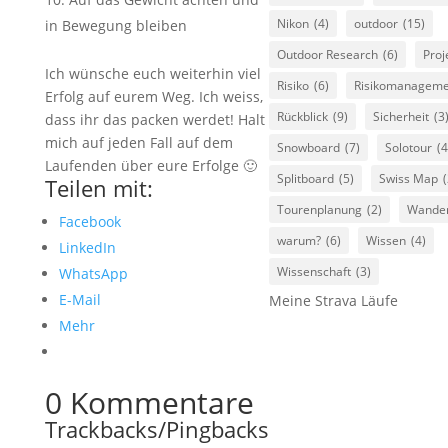
Nikon
(4)
outdoor
(15)
in Bewegung bleiben
Outdoor Research
(6)
Proj
Ich wünsche euch weiterhin viel
Risiko
(6)
Risikomanageme
Erfolg auf eurem Weg. Ich weiss,
Rückblick
(9)
Sicherheit
(3
dass ihr das packen werdet! Halt
mich auf jeden Fall auf dem
Snowboard
(7)
Solotour
(4
Laufenden über eure Erfolge 🙂
Splitboard
(5)
Swiss Map
(
Teilen mit:
Tourenplanung
(2)
Wande
Facebook
warum?
(6)
Wissen
(4)
LinkedIn
Wissenschaft
(3)
WhatsApp
E-Mail
Meine Strava Läufe
Mehr
0 Kommentare
Trackbacks/Pingbacks