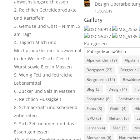
abwechslungsreich essen
Design Überarbeitun
Reichlich Getreideprodukte
15/06/2019
und Kartoffeln
Gallery
Gemüse und Obst – Nimm „5
am Tag“
Täglich Milch und
Kategorien
Milchprodukte; ein- bis zweimal
in der Woche Fisch; Fleisch,
Alpinwandern
(9)
Alpstein
Wurst sowie Eier in Massen
Bergsport
(23)
Bergtour
(
Wenig Fett und fettreiche
Bergtouren
(14)
Biwakier
Lebensmittel
Blog
(3)
Design
(4)
Fit
Zucker und Salz in Massen
Reichlich Flüssigkeit
Fotografie
(8)
Fotokamera
Schmackhaft und schonend
Fotos
(3)
Gipfel
(4)
Hik
zubereiten
ISPO
(6)
Klettern
(6)
L
Sich Zeit nehmen und das
Lernen
(4)
Mac
(3)
Mo
Essen geniessen
Motivation
(6)
Naturschut
Auf das Gewicht achten und