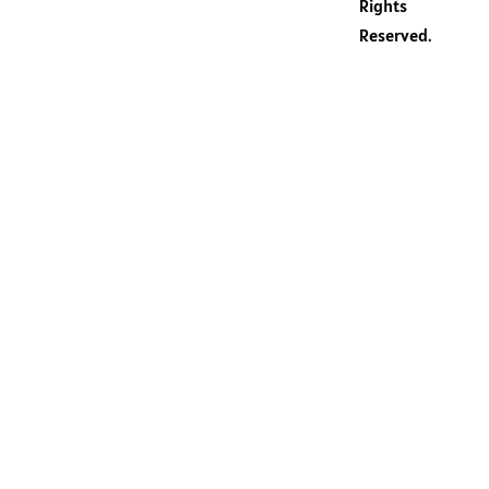
Rights
Aktuelle Touren-News &
Reserved.
Infos (Deutsch)
Ja, ich habe die
Datenschutzbestimmungen
gelesen
Jetzt zum Newsletter anmelden