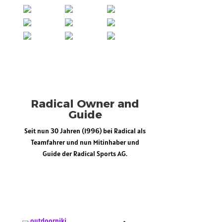
Newsletter Themen a
Allgemeine Neuigk
(Deutsch)
General Updates (
Aktuelle Touren-N
Infos (Deutsch)
Ja, ich habe die
Datenschutzbestim
gelesen
Radical Owner and
Guide
Jetzt zum Newsletter 
Seit nun 30 Jahren (
1996) bei Radical als
Teamfahrer und nun Mitinhaber und
Guide der Radical Sports AG.