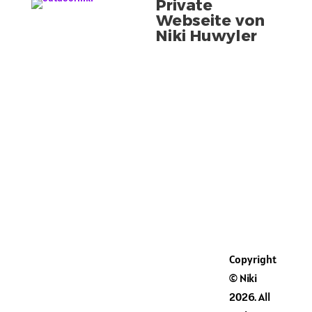
Private
Webseite von
Niki Huwyler
Vorname
E-Mail Adresse
Copyright
Newsletter Themen auswählen
Allgemeine Neuigkeiten
© Niki
(Deutsch)
2026. All
General Updates (English)