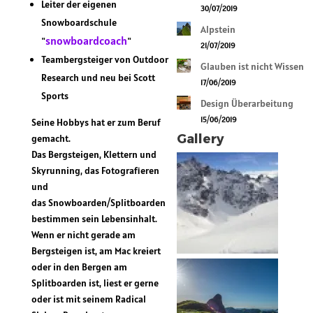
Leiter der eigenen
30/07/2019
Snowboardschule
Alpstein
snowboardcoach
"
"
21/07/2019
Teambergsteiger von Outdoor
Glauben ist nicht Wissen
Research und neu bei Scott
17/06/2019
Sports
Design Überarbeitung
15/06/2019
Seine Hobbys hat er zum Beruf
Gallery
gemacht.
Das Bergsteigen, Klettern und
Skyrunning, das Fotografieren
und
das Snowboarden/Splitboarden
bestimmen sein Lebensinhalt.
Wenn er nicht gerade am
Bergsteigen ist, am Mac kreiert
oder in den Bergen am
Splitboarden ist, liest er gerne
oder ist mit seinem Radical