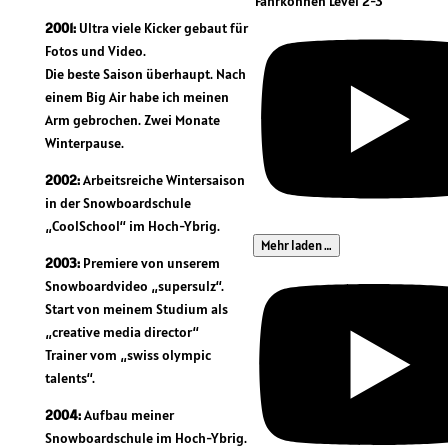
Fahrkönnen Level 2-3
2001:
Ultra viele Kicker gebaut für
Fotos und Video.
Die beste Saison überhaupt. Nach
einem Big Air habe ich meinen
Arm gebrochen. Zwei Monate
Winterpause.
2002:
Arbeitsreiche Wintersaison
in der Snowboardschule
„CoolSchool“ im Hoch-Ybrig.
Mehr laden …
2003:
Premiere von unserem
Snowboardvideo „supersulz“.
Start von meinem Studium als
„creative media director“
Trainer vom „swiss olympic
talents“.
2004:
Aufbau meiner
Snowboardschule im Hoch-Ybrig.