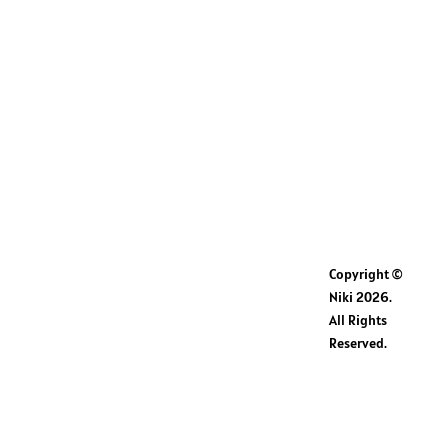
Vorname
E-Mail Adresse
Newsletter Themen auswählen
Copyright ©
Allgemeine Neuigkeiten
Niki 2026.
(Deutsch)
All Rights
General Updates (English)
Reserved.
Aktuelle Touren-News & Infos
(Deutsch)
Ja, ich habe die
Datenschutzbestimmungen
gelesen