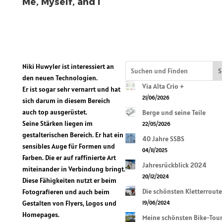
Me, Myself, and I
Niki Huwyler ist interessiert an
S
den neuen Technologien.
Via Alta Crio +
Er ist sogar sehr vernarrt und hat
21/06/2026
sich darum in diesem Bereich
auch top ausgerüstet.
Berge und seine Teile
Seine Stärken liegen im
22/05/2026
gestalterischen Bereich. Er hat ein
40 Jahre SSBS
sensibles Auge für Formen und
04/11/2025
Farben. Die er auf raffinierte Art
Jahresrückblick 2024
miteinander in Verbindung bringt.
20/12/2024
Diese Fähigkeiten nutzt er beim
Die schönsten Kletterrout
Fotografieren und auch beim
Gestalten von Flyers, Logos und
19/06/2024
Homepages.
Meine schönsten Bike-Tou