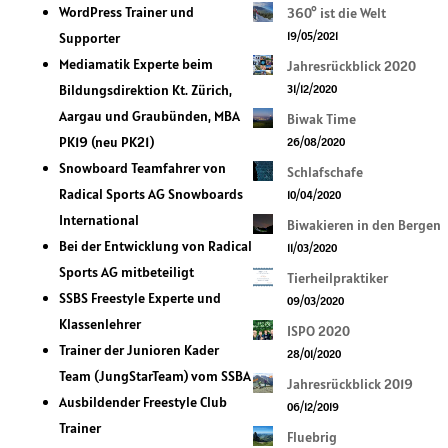
WordPress Trainer und
360° ist die Welt
Supporter
19/05/2021
Mediamatik Experte beim
Jahresrückblick 2020
Bildungsdirektion Kt. Zürich,
31/12/2020
Aargau und Graubünden, MBA
Biwak Time
PK19 (neu PK21)
26/08/2020
Snowboard Teamfahrer von
Schlafschafe
Radical Sports AG Snowboards
10/04/2020
International
Biwakieren in den Bergen
Bei der Entwicklung von Radical
11/03/2020
Sports AG mitbeteiligt
Tierheilpraktiker
SSBS Freestyle Experte und
09/03/2020
Klassenlehrer
ISPO 2020
Trainer der Junioren Kader
28/01/2020
Team (JungStarTeam) vom SSBA
Jahresrückblick 2019
Ausbildender Freestyle Club
06/12/2019
Trainer
Fluebrig