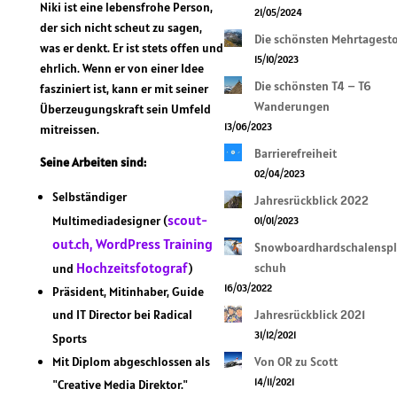
Niki ist eine lebensfrohe Person,
21/05/2024
der sich nicht scheut zu sagen,
Die schönsten Mehrtagest
was er denkt. Er ist stets offen und
15/10/2023
ehrlich. Wenn er von einer Idee
Die schönsten T4 – T6
fasziniert ist, kann er mit seiner
Wanderungen
Überzeugungskraft sein Umfeld
13/06/2023
mitreissen.
Barrierefreiheit
Seine Arbeiten sind:
02/04/2023
Selbständiger
Jahresrückblick 2022
scout-
Multimediadesigner (
01/01/2023
out.ch,
WordPress Training
Snowboardhardschalenspl
Hochzeitsfotograf
schuh
und
)
16/03/2022
Präsident, Mitinhaber, Guide
und IT Director bei Radical
Jahresrückblick 2021
31/12/2021
Sports
Mit Diplom abgeschlossen als
Von OR zu Scott
14/11/2021
"Creative Media Direktor."