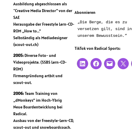
Ausbildung abgeschlossen als
"Creative Media Director” von der
Abonnieren
SAE
„Die Berge, die es zu 
Herausgabe der Freestyle Lern-CD-
versetzen gilt, sind in 
ROM „How to...“
unserem Bewusstsein.“
Selbständig als Mediadesigner
(scout-out.ch)
TikTok von Radical Sports:
2005:
Diverse Foto- und
Videoprojekte. (SSBS Lern-CD-
ROM)
Firmengründung artbit und
scout-out.
2006:
Team Training von
„dMonkeys“ im Hoch-Ybrig
Neue Boardentwicklung bei
Radical.
Ausbau von der Freestyle-Lern-CD,
scout-out und snowboardcoach.