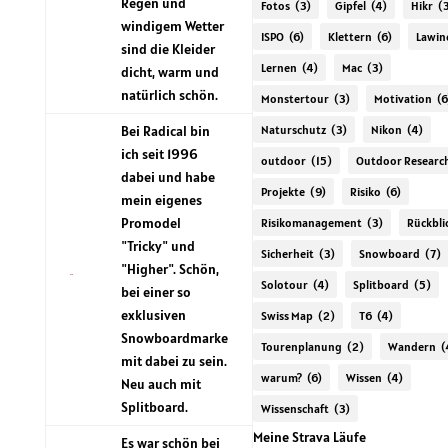
Regen und
Fotos
(3)
Gipfel
(4)
Hikr
(
windigem Wetter
ISPO
(6)
Klettern
(6)
Lawin
sind die Kleider
Lernen
(4)
Mac
(3)
dicht, warm und
natürlich schön.
Monstertour
(3)
Motivation
(6
Bei Radical bin
Naturschutz
(3)
Nikon
(4)
ich seit 1996
outdoor
(15)
Outdoor Researc
dabei und habe
Projekte
(9)
Risiko
(6)
mein eigenes
Promodel
Risikomanagement
(3)
Rückbli
"Tricky" und
Sicherheit
(3)
Snowboard
(7)
"Higher". Schön,
Solotour
(4)
Splitboard
(5)
bei einer so
exklusiven
Swiss Map
(2)
T6
(4)
Snowboardmarke
Tourenplanung
(2)
Wandern
(
mit dabei zu sein.
warum?
(6)
Wissen
(4)
Neu auch mit
Splitboard.
Wissenschaft
(3)
Meine Strava Läufe
Es war schön bei