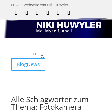
Private Webseite von Niki Huwyler
Folgen
Folgen
Folgen
Folgen
Folgen
Folgen
NIKI HUWYLER
Me, Myself, and I
BlogNews
Alle Schlagwörter zum
Thema: Fotokamera