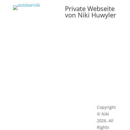
Private Webseite
von Niki Huwyler
Folgen
Vorname
Folgen
E-Mail Adresse
Folgen
Folgen
Newsletter Themen auswählen
Folgen
Copyright
Allgemeine Neuigkeiten
© Niki
(Deutsch)
2026. All
General Updates (English)
Rights