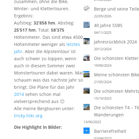
zusammen, ohne die Bike,
Winter- und Klettertouren.
Berge und seine Teil
Ergebnis:
22/05/2026
Aufstieg:
32’858 hm
. Abstieg:
40 Jahre SSBS
25’517 hm
. Total:
58’375
04/11/2025
Höhenmeter. Das sind etwa 4500
Jahresrückblick 2024
Höhenmeter weniger als
letztes
20/12/2024
Jahr
. Aber die Alpsteintour ist
Die schönsten Klette
auch schwer zu toppen, wenn
auch in diesem Sommer zwei
19/06/2024
Monstertouren dabei waren. Mal
Meine schönsten Bik
schauen was das nächste Jahr so
21/05/2024
bringt. Die Pläne für das Jahr
Die schönsten Mehrt
2014
sehen schon mal
15/10/2023
vielversprechend aus 🙂
Die schönsten T4 – T
Alle meine Bergtouren unter:
Wanderungen
tricky.hikr.org
13/06/2023
Die Highlight in Bilder:
Barrierefreiheit
02/04/2023