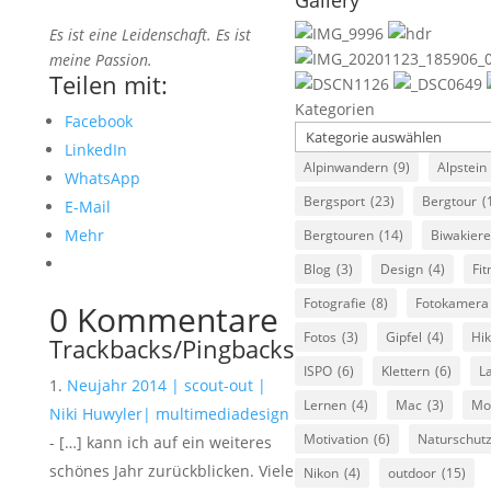
Gallery
Es ist eine Leidenschaft. Es ist
meine Passion.
Teilen mit:
Kategorien
Facebook
LinkedIn
Alpinwandern
(9)
Alpstein
WhatsApp
Bergsport
(23)
Bergtour
(
E-Mail
Mehr
Bergtouren
(14)
Biwakier
Blog
(3)
Design
(4)
Fit
Fotografie
(8)
Fotokamera
0 Kommentare
Fotos
(3)
Gipfel
(4)
Hik
Trackbacks/Pingbacks
ISPO
(6)
Klettern
(6)
L
Neujahr 2014 | scout-out |
Lernen
(4)
Mac
(3)
Mo
Niki Huwyler| multimediadesign
Motivation
(6)
Naturschut
- […] kann ich auf ein weiteres
schönes Jahr zurückblicken. Viele
Nikon
(4)
outdoor
(15)