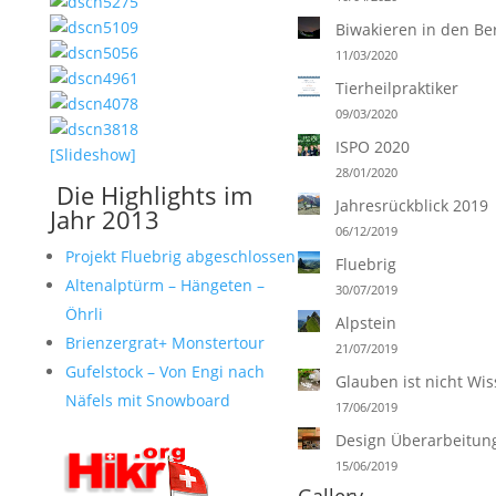
Biwakieren in den Be
11/03/2020
Tierheilpraktiker
09/03/2020
ISPO 2020
[Slideshow]
28/01/2020
Die Highlights im
Jahresrückblick 2019
Jahr 2013
06/12/2019
Projekt Fluebrig abgeschlossen
Fluebrig
Altenalptürm – Hängeten –
30/07/2019
Öhrli
Alpstein
Brienzergrat+ Monstertour
21/07/2019
Gufelstock – Von Engi nach
Glauben ist nicht Wi
Näfels mit Snowboard
17/06/2019
Design Überarbeitun
15/06/2019