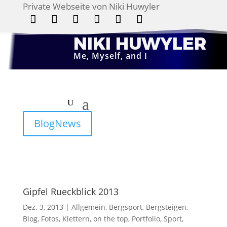
Private Webseite von Niki Huwyler
Folgen
Folgen
Folgen
Folgen
Folgen
Folgen
NIKI HUWYLER
Me, Myself, and I
BlogNews
Gipfel Rueckblick 2013
Dez. 3, 2013
|
Allgemein
,
Bergsport
,
Bergsteigen
,
Blog
,
Fotos
,
Klettern
,
on the top
,
Portfolio
,
Sport
,