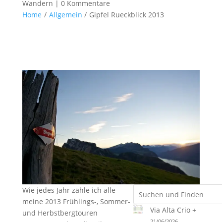
Wandern
|
0 Kommentare
Home
/
Allgemein
/
Gipfel Rueckblick 2013
Wie jedes Jahr zähle ich alle
meine 2013 Frühlings-, Sommer-
Via Alta Crio +
und Herbstbergtouren
21/06/2026