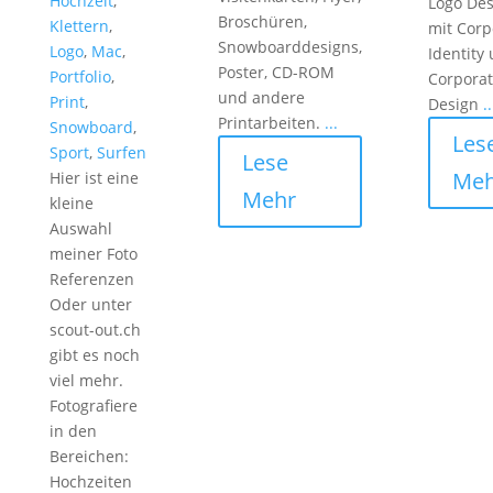
Hochzeit
,
Logo Des
Broschüren,
Klettern
,
mit Corp
Snowboarddesigns,
Logo
,
Mac
,
Identity
Poster, CD-ROM
Portfolio
,
Corpora
und andere
Print
,
Design
..
Printarbeiten.
...
Snowboard
,
Les
Sport
,
Surfen
Lese
Meh
Hier ist eine
Mehr
kleine
Auswahl
meiner Foto
Referenzen
Oder unter
scout-out.ch
gibt es noch
viel mehr.
Fotografiere
in den
Bereichen:
Hochzeiten