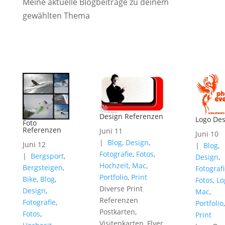
Meine aktuelle Blogbeiträge zu deinem
gewählten Thema
Design Referenzen
Logo Des
Foto
Referenzen
Juni 11
Juni 10
|
Blog
,
Design
,
Juni 12
|
Blog
,
Fotografie
,
Fotos
,
|
Bergsport
,
Design
,
Hochzeit
,
Mac
,
Bergsteigen
,
Fotograf
Portfolio
,
Print
Bike
,
Blog
,
Fotos
,
Lo
Diverse Print
Design
,
Mac
,
Referenzen
Fotografie
,
Portfolio
,
Postkarten,
Fotos
,
Print
Visitenkarten, Flyer,